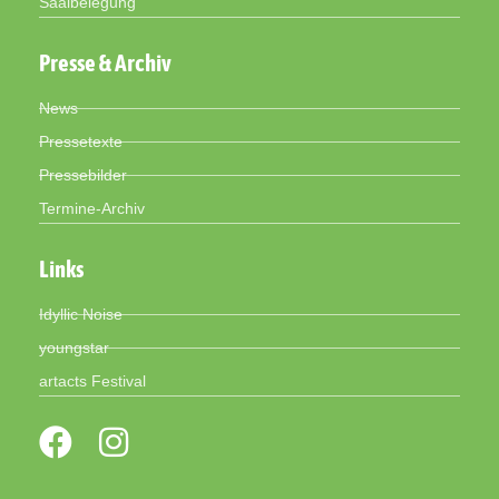
Saalbelegung
Presse & Archiv
News
Pressetexte
Pressebilder
Termine-Archiv
Links
Idyllic Noise
youngstar
artacts Festival