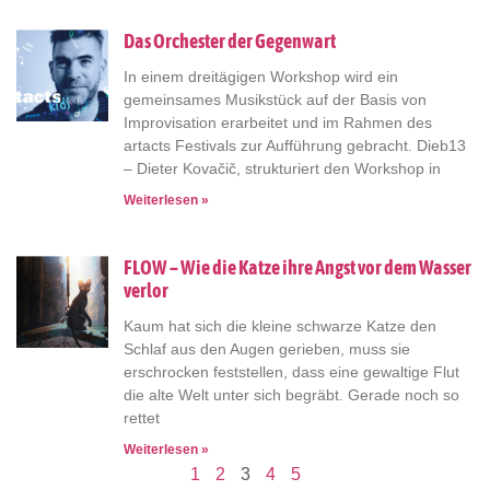
Das Orchester der Gegenwart
In einem dreitägigen Workshop wird ein
gemeinsames Musikstück auf der Basis von
Improvisation erarbeitet und im Rahmen des
artacts Festivals zur Aufführung gebracht. Dieb13
– Dieter Kovačič, strukturiert den Workshop in
Weiterlesen »
FLOW – Wie die Katze ihre Angst vor dem Wasser
verlor
Kaum hat sich die kleine schwarze Katze den
Schlaf aus den Augen gerieben, muss sie
erschrocken feststellen, dass eine gewaltige Flut
die alte Welt unter sich begräbt. Gerade noch so
rettet
Weiterlesen »
1
2
3
4
5