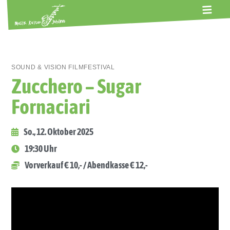
ALTE GERBEREI
TERMINE
KONTAKT
ABOS
SOUND & VISION FILMFESTIVAL
Zucchero – Sugar
Fornaciari
So., 12. Oktober 2025
19:30 Uhr
Vorverkauf € 10,- / Abendkasse € 12,-