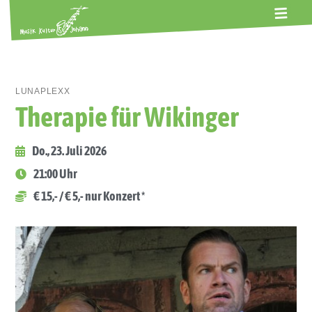
ALTE GERBEREI
TERMINE
KONTAKT
ABOS
LUNAPLEXX
Therapie für Wikinger
Do., 23. Juli 2026
21:00 Uhr
€ 15,- / € 5,- nur Konzert *