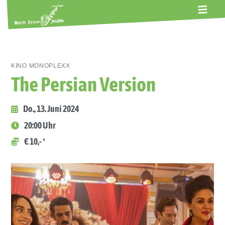
ALTE GERBEREI
TERMINE
KONTAKT
ABOS
KINO MONOPLEXX
The Persian Version
Do., 13. Juni 2024
20:00 Uhr
€ 10,- *