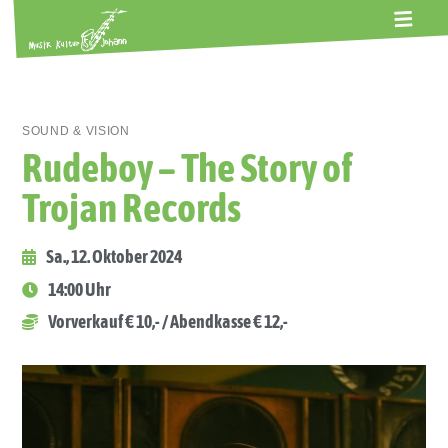
ALTE GERBEREI
TERMINE
KONTAKT
ABOS
SOUND & VISION
Rudeboy – The Story of
Trojan Records
Sa., 12. Oktober 2024
14:00 Uhr
Vorverkauf € 10,- / Abendkasse € 12,-