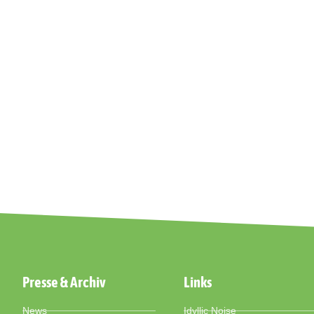
Presse & Archiv
Links
News
Idyllic Noise