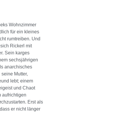
haceks Wohnzimmer
lich für ein kleines
acht rumtreiben. Und
sich Rickerl mit
r. Sein karges
inem sechsjährigen
rls anarchisches
seine Mutter,
eund lebt; einem
eigeist und Chaot
 aufrichtigen
rchzustarten. Erst als
 dass er nicht länger