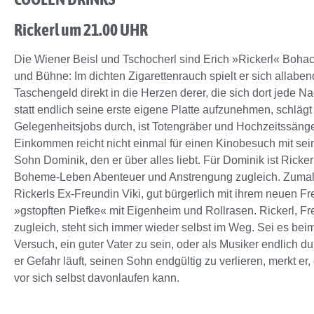
Rickerl um 21.00 UHR
Die Wiener Beisl und Tschocherl sind Erich »Rickerl« Bo
und Bühne: Im dichten Zigarettenrauch spielt er sich allabend
Taschengeld direkt in die Herzen derer, die sich dort jede N
statt endlich seine erste eigene Platte aufzunehmen, schlägt 
Gelegenheitsjobs durch, ist Totengräber und Hochzeitssänge
Einkommen reicht nicht einmal für einen Kinobesuch mit se
Sohn Dominik, den er über alles liebt. Für Dominik ist Ricke
Boheme-Leben Abenteuer und Anstrengung zugleich. Zumal 
Rickerls Ex-Freundin Viki, gut bürgerlich mit ihrem neuen Fr
»gstopften Piefke« mit Eigenheim und Rollrasen. Rickerl, Fr
zugleich, steht sich immer wieder selbst im Weg. Sei es beim
Versuch, ein guter Vater zu sein, oder als Musiker endlich du
er Gefahr läuft, seinen Sohn endgültig zu verlieren, merkt er,
vor sich selbst davonlaufen kann.