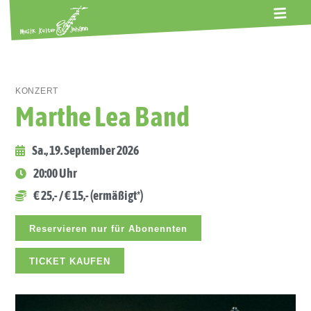
ALTE GERBEREI
TERMINE
KONTAKT
ABOS
KONZERT
Marthe Lea Band
Sa., 19. September 2026
20:00 Uhr
€ 25,- / € 15,- (ermäßigt*)
Reservieren nur für Abonennten
TICKET KAUFEN