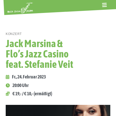
ALTE GERBEREI
TERMINE
KONTAKT
ABOS
KONZERT
Jack Marsina &
Flo’s Jazz Casino
feat. Stefanie Veit
Fr., 24. Februar 2023
20:00 Uhr
€ 19,- / € 10,- (ermäßigt)