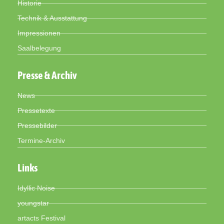
Historie
Technik & Ausstattung
Impressionen
Saalbelegung
Presse & Archiv
News
Pressetexte
Pressebilder
Termine-Archiv
Links
Idyllic Noise
youngstar
artacts Festival