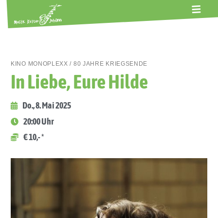
ALTE GERBEREI
TERMINE
KONTAKT
ABOS
KINO MONOPLEXX / 80 JAHRE KRIEGSENDE
In Liebe, Eure Hilde
Do., 8. Mai 2025
20:00 Uhr
€ 10,- *