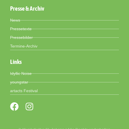
Presse & Archiv
News
Pressetexte
Pressebilder
Termine-Archiv
Links
Idyllic Noise
youngstar
artacts Festival