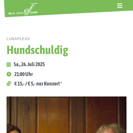
ALTE GERBEREI
TERMINE
KONTAKT
ABOS
LUNAPLEXX
Hundschuldig
Sa., 26. Juli 2025
21:00 Uhr
€ 15,- / € 5,- nur Konzert *