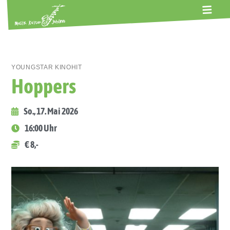
ALTE GERBEREI
TERMINE
KONTAKT
ABOS
YOUNGSTAR KINOHIT
Hoppers
So., 17. Mai 2026
16:00 Uhr
€ 8,-