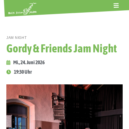
ALTE GERBEREI
TERMINE
KONTAKT
ABOS
JAM NIGHT
Gordy & Friends Jam Night
Mi., 24. Juni 2026
19:30 Uhr