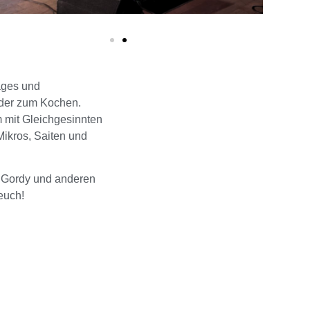
äges und
eder zum Kochen.
m mit Gleichgesinnten
Mikros, Saiten und
t Gordy und anderen
euch!