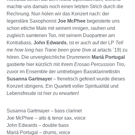
machte uns damals noch einen letzten Strich durch die
Rechnung. Nun holen wir das Konzert nach: der
legendäre Saxophonist
Joe McPhee
begeisterte uns
schon etliche Male mit seinem innigen, rauhen und
zugleich samtenen Ton, mit seinem Duopartner am
Kontrabass,
John Edwards
, ist er auch auf der LP
Tell
me how long has Trane been gone
(live at artacts ´19) zu
hören. Die unvergleichliche Drummerin
Mariá Portugal
gastierte hier kürzlich mit ihrem
Erosao Percussion Trio,
zuvor im Ensemble der umtriebigen Bassklarinettistin
Susanna Gartmayer
– frenetisch gefeiert wurde dieses
Konzert übrigens. Ein Quartett voller Spiritualität und
Lebensfreude ist hier zu erwarten!
Susanna Gartmayer – bass clarinet
Joe McPhee – alto & tenor sax, voice
John Edwards – double bass
Mariá Portugal – drums, voice