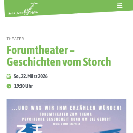
ALTE GERBEREI
TERMINE
KONTAKT
ABOS
THEATER
Forumtheater –
Geschichten vom Storch
So., 22. März 2026
19:30 Uhr