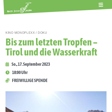
ALTE GERBEREI
TERMINE
KONTAKT
ABOS
KINO MONOPLEXX / DOKU
Bis zum letzten Tropfen –
Tirol und die Wasserkraft
So., 17. September 2023
18:00 Uhr
FREIWILLIGE SPENDE