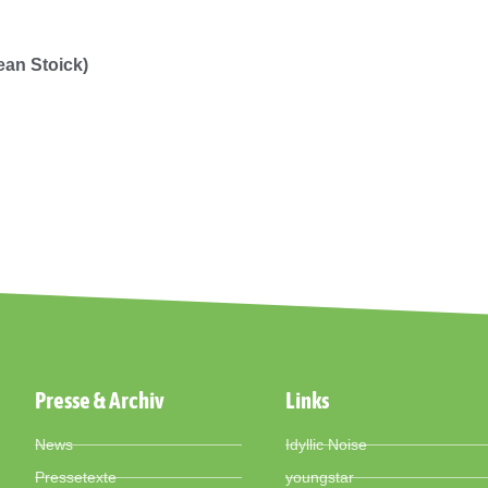
ean Stoick)
Presse & Archiv
Links
News
Idyllic Noise
Pressetexte
youngstar