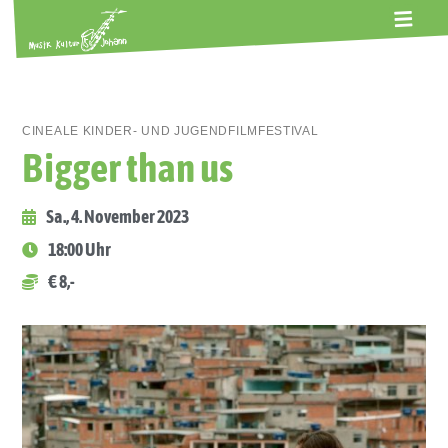
ALTE GERBEREI
TERMINE
KONTAKT
ABOS
CINEALE KINDER- UND JUGENDFILMFESTIVAL
Bigger than us
Sa., 4. November 2023
18:00 Uhr
€ 8,-