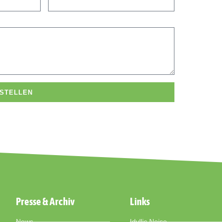
STELLEN
Presse & Archiv
Links
News
Idyllic Noise