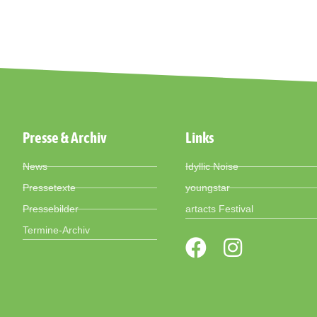
Presse & Archiv
Links
News
Idyllic Noise
Pressetexte
youngstar
Pressebilder
artacts Festival
Termine-Archiv