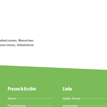
tudent:innen, Menschen
ener:innen, Arbeitslose
Presse & Archiv
Links
News
Idyllic Noise
Pressetexte
youngstar