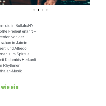
em die in Buffalo/NY
ßte Freiheit erfährt –
werden von der
 schon in Jaimie
ert, und Alfredo
nen zum Spiritual
mit Kidambis Herkunft
chen Rhythmen
 Bhajan-Musik
 wie ein