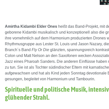
Amirtha Kidambi Elder Ones
heißt das Band-Projekt, mit d
geborene Kidambi musikalisch und konzeptionell also die grö
ihre vornehmlich auf dem Harmonium produzierten Drones 
Rhythmusgruppe aus Lester St. Louis und Jason Nazary, die
Branch´s Band
Fly Or Die
glänzten, spannungsreich kontrasti
Colon und Matt Nelson an den Saxofonen wecken Assoziatio
Jazz eines Pharoah Sanders. Die anderen Einflüsse haben 
zu tun. Sie ist als Tochter südindischer Eltern mit karnatis
aufgewachsen und hat als Kind jeden Sonntag devotionale
gesungen, begleitet von Harmonium und Tambourin.
Spirituelle und politische Musik, intensiv
glühender Strahl.